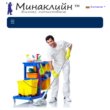
Български
▼