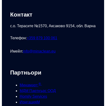
Контакт
с.о. Терасите №1570, Аксаково 9154, обл. Варна
Телефон:
+359 879 100 061
Имейл:
info@minaclean.eu
Партньори
®
Минамарт
МДМ Партнърс ООД
Homily Services
ИригацияМ